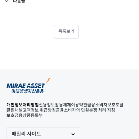
다음글
고난도금융투자상품_공시_20240527
목록보기
개인정보처리방침
신용정보활용체제
이용약관
금융소비자보호포탈
클린채널
고객정보 취급방침
금융소비자의 민원분쟁 처리 지침
보호금융상품등록부
패밀리 사이트