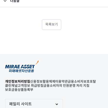
다음글
고난도금융투자상품_공시_20240604
목록보기
개인정보처리방침
신용정보활용체제
이용약관
금융소비자보호포탈
클린채널
고객정보 취급방침
금융소비자의 민원분쟁 처리 지침
보호금융상품등록부
패밀리 사이트