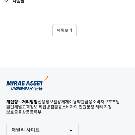
다음글
고난도금융투자상품_공시_20240702
목록보기
개인정보처리방침
신용정보활용체제
이용약관
금융소비자보호포탈
클린채널
고객정보 취급방침
금융소비자의 민원분쟁 처리 지침
보호금융상품등록부
패밀리 사이트