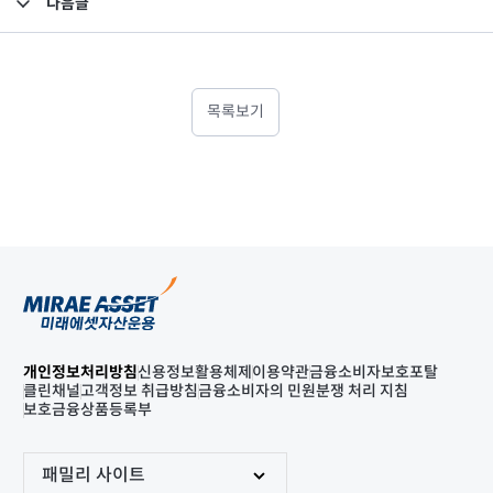
다음글
고난도금융투자상품_공시_20240724
목록보기
개인정보처리방침
신용정보활용체제
이용약관
금융소비자보호포탈
클린채널
고객정보 취급방침
금융소비자의 민원분쟁 처리 지침
보호금융상품등록부
패밀리 사이트