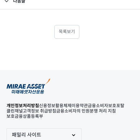
다음글
고난도금융투자상품_공시_20240725
목록보기
개인정보처리방침
신용정보활용체제
이용약관
금융소비자보호포탈
클린채널
고객정보 취급방침
금융소비자의 민원분쟁 처리 지침
보호금융상품등록부
패밀리 사이트