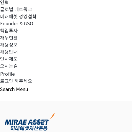
연혁
글로벌 네트워크
미래에셋 경영철학
다음글
고난도금융투자상품_공시_20240812
Founder & GSO
책임투자
재무현황
채용정보
채용안내
목록보기
인사제도
오시는길
Profile
로그인 해주세요
Search
Menu