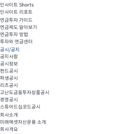
인사이트 Shorts
인사이트 리포트
고난도금융투자상품_공시_20240809
연금투자 가이드
연금제도 알아보기
연금투자 방법
투자와 연금센터
공시/공지
공지사항
공시정보
펀드공시
파생공시
MIRAE_HIGH_20240809.pdf
리츠공시
고난도금융투자상품공시
경영공시
스튜어드십코드공시
회사소개
미래에셋자산운용 소개
회사개요
이전글
고난도금융투자상품_공시_20240808