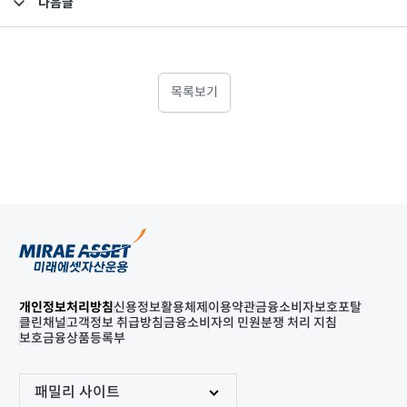
다음글
고난도금융투자상품_공시_20240816
목록보기
개인정보처리방침
신용정보활용체제
이용약관
금융소비자보호포탈
클린채널
고객정보 취급방침
금융소비자의 민원분쟁 처리 지침
보호금융상품등록부
패밀리 사이트