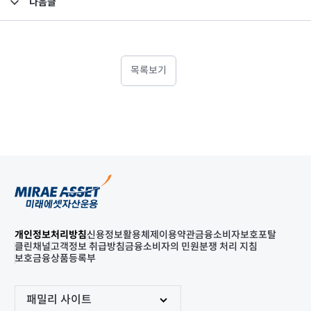
다음글
고난도금융투자상품_공시_20240823
목록보기
개인정보처리방침
신용정보활용체제
이용약관
금융소비자보호포탈
클린채널
고객정보 취급방침
금융소비자의 민원분쟁 처리 지침
보호금융상품등록부
패밀리 사이트