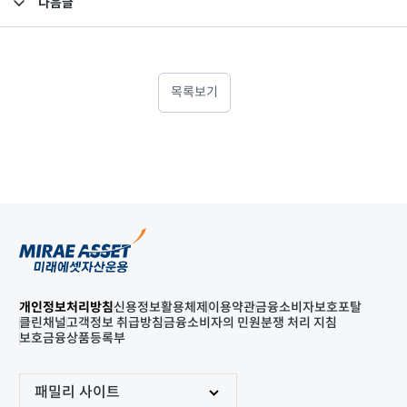
다음글
고난도금융투자상품_공시_20240920
목록보기
개인정보처리방침
신용정보활용체제
이용약관
금융소비자보호포탈
클린채널
고객정보 취급방침
금융소비자의 민원분쟁 처리 지침
보호금융상품등록부
패밀리 사이트