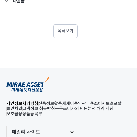
다음글
고난도금융투자상품_공시_20240924
목록보기
개인정보처리방침
신용정보활용체제
이용약관
금융소비자보호포탈
클린채널
고객정보 취급방침
금융소비자의 민원분쟁 처리 지침
보호금융상품등록부
패밀리 사이트