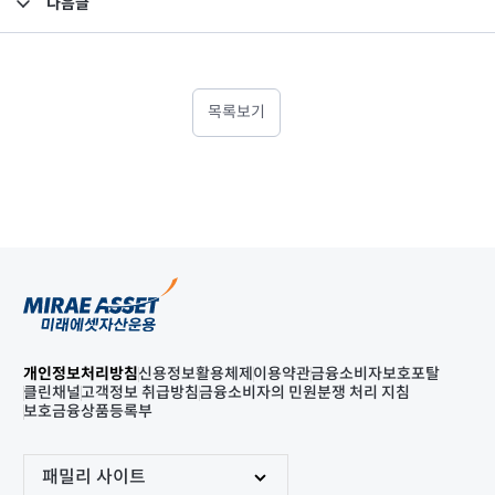
다음글
고난도금융투자상품_공시_20240930
목록보기
개인정보처리방침
신용정보활용체제
이용약관
금융소비자보호포탈
클린채널
고객정보 취급방침
금융소비자의 민원분쟁 처리 지침
보호금융상품등록부
패밀리 사이트