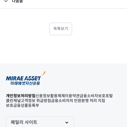
다음글
고난도금융투자상품_공시_20241002
목록보기
개인정보처리방침
신용정보활용체제
이용약관
금융소비자보호포탈
클린채널
고객정보 취급방침
금융소비자의 민원분쟁 처리 지침
보호금융상품등록부
패밀리 사이트