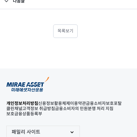
다음글
고난도금융투자상품_공시_20241007
목록보기
개인정보처리방침
신용정보활용체제
이용약관
금융소비자보호포탈
클린채널
고객정보 취급방침
금융소비자의 민원분쟁 처리 지침
보호금융상품등록부
패밀리 사이트