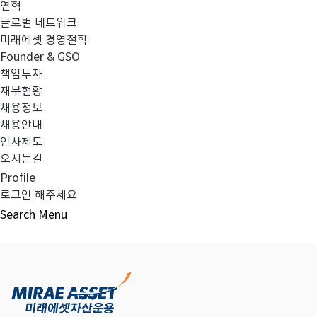
연혁
글로벌 네트워크
미래에셋 경영철학
다음글
고난도금융투자상품_공시_20241008
Founder & GSO
책임투자
재무현황
채용정보
채용안내
목록보기
인사제도
오시는길
Profile
로그인 해주세요
Search
Menu