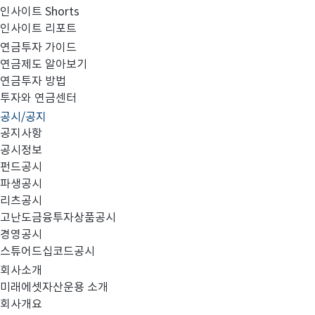
인사이트 Shorts
인사이트 리포트
고난도금융투자상품_공시_20241007
연금투자 가이드
연금제도 알아보기
연금투자 방법
투자와 연금센터
공시/공지
공지사항
공시정보
펀드공시
파생공시
MIRAE_HIGH_20241007.pdf
리츠공시
고난도금융투자상품공시
경영공시
스튜어드십코드공시
회사소개
미래에셋자산운용 소개
회사개요
이전글
고난도금융투자상품_공시_20241004