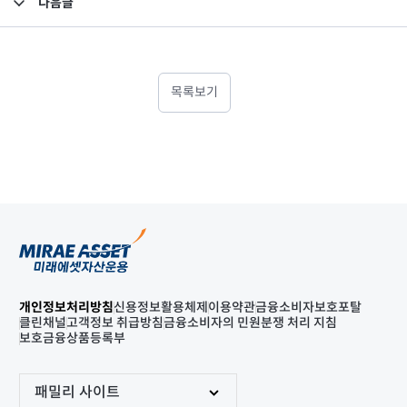
다음글
고난도금융투자상품_공시_20241022
목록보기
개인정보처리방침
신용정보활용체제
이용약관
금융소비자보호포탈
클린채널
고객정보 취급방침
금융소비자의 민원분쟁 처리 지침
보호금융상품등록부
패밀리 사이트