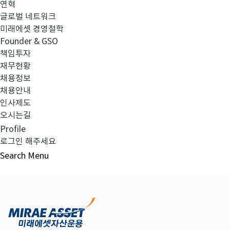
연혁
글로벌 네트워크
미래에셋 경영철학
다음글
고난도금융투자상품_공시_20241023
Founder & GSO
책임투자
재무현황
채용정보
채용안내
목록보기
인사제도
오시는길
Profile
로그인 해주세요
Search
Menu