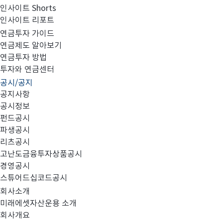
인사이트 Shorts
인사이트 리포트
고난도금융투자상품_공시_20241022
연금투자 가이드
연금제도 알아보기
연금투자 방법
투자와 연금센터
공시/공지
공지사항
공시정보
펀드공시
파생공시
MIRAE_HIGH_20241022.pdf
리츠공시
고난도금융투자상품공시
경영공시
스튜어드십코드공시
회사소개
미래에셋자산운용 소개
회사개요
이전글
고난도금융투자상품_공시_20241021