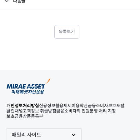
다음글
고난도금융투자상품_공시_20241029
목록보기
개인정보처리방침
신용정보활용체제
이용약관
금융소비자보호포탈
클린채널
고객정보 취급방침
금융소비자의 민원분쟁 처리 지침
보호금융상품등록부
패밀리 사이트