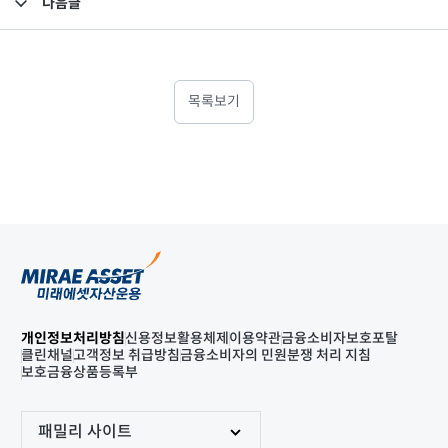
다음글
고난도금융투자상품_공시_20241101
목록보기
개인정보처리방침
신용정보활용체제
이용약관
금융소비자보호포탈
클린채널
고객정보 취급방침
금융소비자의 민원분쟁 처리 지침
보호금융상품등록부
패밀리 사이트