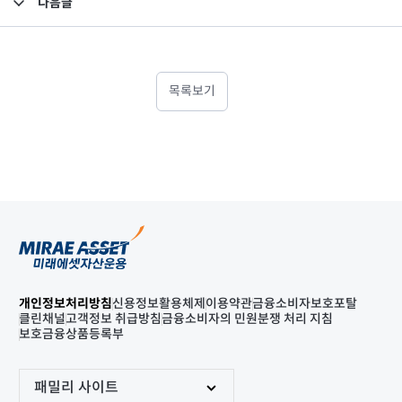
다음글
고난도금융투자상품_공시_20241105
목록보기
개인정보처리방침
신용정보활용체제
이용약관
금융소비자보호포탈
클린채널
고객정보 취급방침
금융소비자의 민원분쟁 처리 지침
보호금융상품등록부
패밀리 사이트