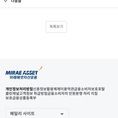
다음글
고난도금융투자상품_공시_20241119
목록보기
개인정보처리방침
신용정보활용체제
이용약관
금융소비자보호포탈
클린채널
고객정보 취급방침
금융소비자의 민원분쟁 처리 지침
보호금융상품등록부
패밀리 사이트