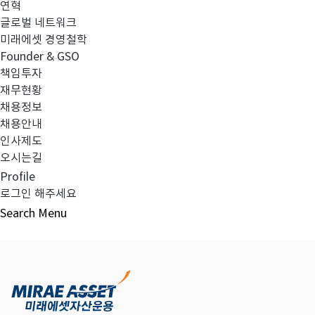
연혁
글로벌 네트워크
미래에셋 경영철학
다음글
고난도금융투자상품_공시_20241120
Founder & GSO
책임투자
재무현황
채용정보
채용안내
목록보기
인사제도
오시는길
Profile
로그인 해주세요
Search
Menu