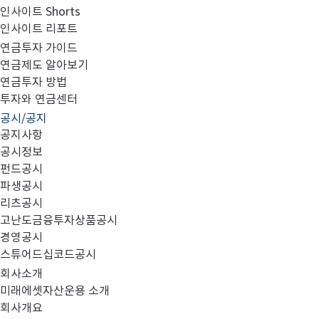
인사이트 Shorts
인사이트 리포트
고난도금융투자상품_공시_20241119
연금투자 가이드
연금제도 알아보기
연금투자 방법
투자와 연금센터
공시/공지
공지사항
공시정보
펀드공시
파생공시
MIRAE_HIGH_20241119.pdf
리츠공시
고난도금융투자상품공시
경영공시
스튜어드십코드공시
회사소개
미래에셋자산운용 소개
회사개요
이전글
고난도금융투자상품_공시_20241118