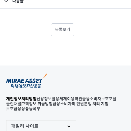
다음글
고난도금융투자상품_공시_20241204
목록보기
개인정보처리방침
신용정보활용체제
이용약관
금융소비자보호포탈
클린채널
고객정보 취급방침
금융소비자의 민원분쟁 처리 지침
보호금융상품등록부
패밀리 사이트