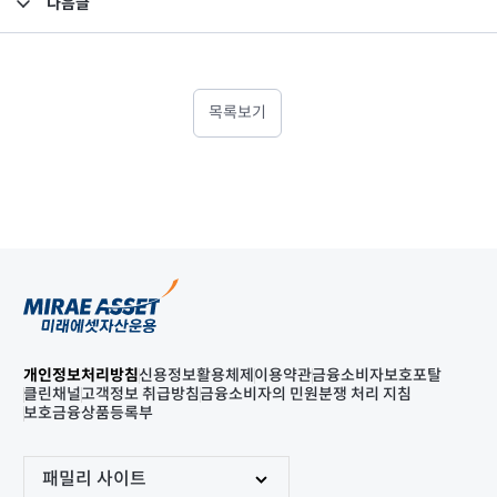
다음글
고난도금융투자상품_공시_20241209
목록보기
개인정보처리방침
신용정보활용체제
이용약관
금융소비자보호포탈
클린채널
고객정보 취급방침
금융소비자의 민원분쟁 처리 지침
보호금융상품등록부
패밀리 사이트