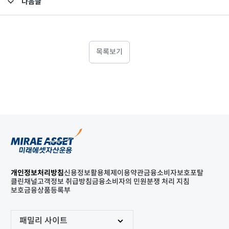
다음글
고난도금융투자상품_공시_20241209
목록보기
개인정보처리방침
신용정보활용체제
이용약관
금융소비자보호포탈
클린채널
고객정보 취급방침
금융소비자의 민원분쟁 처리 지침
보호금융상품등록부
패밀리 사이트