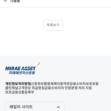
다음글
고난도금융투자상품_공시_20241223
목록보기
개인정보처리방침
신용정보활용체제
이용약관
금융소비자보호포탈
클린채널
고객정보 취급방침
금융소비자의 민원분쟁 처리 지침
보호금융상품등록부
패밀리 사이트