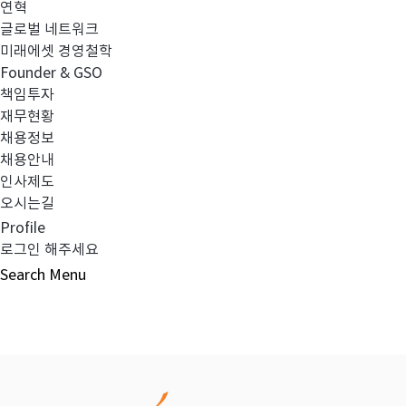
연혁
글로벌 네트워크
이전글
임원 선임 보고
미래에셋 경영철학
Founder & GSO
책임투자
다음글
임원 선임 및 사임 보고
재무현황
채용정보
채용안내
인사제도
오시는길
목록보기
Profile
로그인 해주세요
Search
Menu