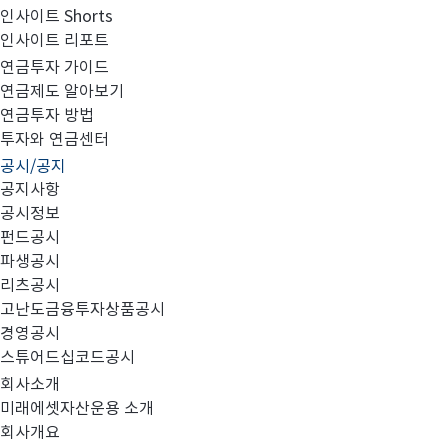
인사이트 Shorts
인사이트 리포트
임원 선임 보고
연금투자 가이드
연금제도 알아보기
연금투자 방법
투자와 연금센터
공시/공지
첨부와 같이 임원 선임을 공시합니다.
공지사항
공시정보
펀드공시
파생공시
리츠공시
고난도금융투자상품공시
20241216_임원선임보고.pdf
경영공시
스튜어드십코드공시
회사소개
미래에셋자산운용 소개
회사개요