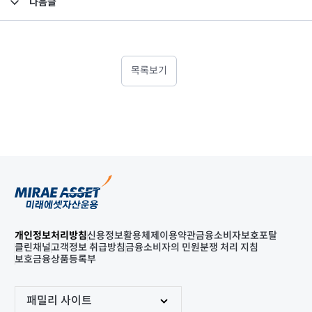
다음글
고난도금융투자상품_공시_20250109
목록보기
개인정보처리방침
신용정보활용체제
이용약관
금융소비자보호포탈
클린채널
고객정보 취급방침
금융소비자의 민원분쟁 처리 지침
보호금융상품등록부
패밀리 사이트