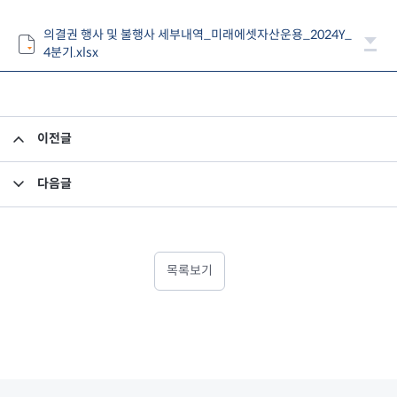
의결권 행사 및 불행사 세부내역_미래에셋자산운용_2024Y_
4분기.xlsx
이전글
[의결권 행사내역] 2024년 3분기 의결권 행사내역
다음글
2024년 수탁자 책임 이행보고서
목록보기