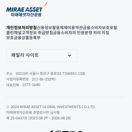
개인정보처리방침
신용정보활용체제
이용약관
금융소비자보호포탈
클린채널
고객정보 취급방침
금융소비자의 민원분쟁 처리 지침
보호금융상품등록부
패밀리 사이트
(03159) 서울시 종로구 종로33, TOWER1 13층
주소
211-86-23290
사업자등록번호
1577-1640
대표전화
ⓒ 2024 MIRAE ASSET GLOBAL INVESTMENTS CO.,LTD.
미래에셋자산운용 준법감시인 심사필
제 25-0637호 (2025.08.29 ~ 2026.08.28)