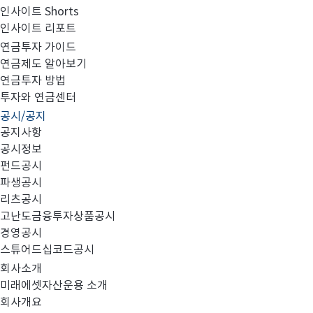
인사이트 Shorts
인사이트 리포트
고난도금융투자상품_공시_20250204
연금투자 가이드
연금제도 알아보기
연금투자 방법
투자와 연금센터
공시/공지
공지사항
공시정보
펀드공시
파생공시
MIRAE_HIGH_20250204.pdf
리츠공시
고난도금융투자상품공시
경영공시
스튜어드십코드공시
회사소개
미래에셋자산운용 소개
회사개요
이전글
고난도금융투자상품_공시_20250203