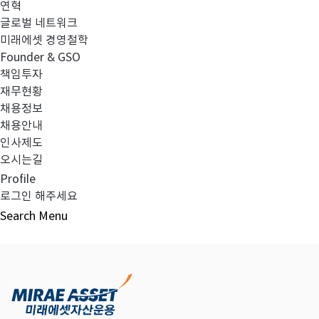
연혁
글로벌 네트워크
미래에셋 경영철학
다음글
고난도금융투자상품_공시_20250205
Founder & GSO
책임투자
재무현황
채용정보
채용안내
목록보기
인사제도
오시는길
Profile
로그인 해주세요
Search
Menu