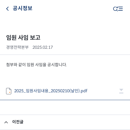
공시정보
임원 사임 보고
경영전략본부
2025.02.17
첨부와 같이 임원 사임을 공시합니다.
2025_임원사임내용_20250210(날인).pdf
이전글
수수료 등의 부과기준 및 절차에 관한 지침 공시