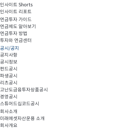
인사이트 Shorts
인사이트 리포트
고난도금융투자상품_공시_20250220
연금투자 가이드
연금제도 알아보기
연금투자 방법
투자와 연금센터
공시/공지
공지사항
공시정보
펀드공시
파생공시
MIRAE_HIGH_20250220.pdf
리츠공시
고난도금융투자상품공시
경영공시
스튜어드십코드공시
회사소개
미래에셋자산운용 소개
회사개요
이전글
고난도금융투자상품_공시_20250219