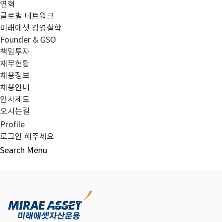
연혁
글로벌 네트워크
미래에셋 경영철학
다음글
고난도금융투자상품_공시_20250221
Founder & GSO
책임투자
재무현황
채용정보
채용안내
목록보기
인사제도
오시는길
Profile
로그인 해주세요
Search
Menu