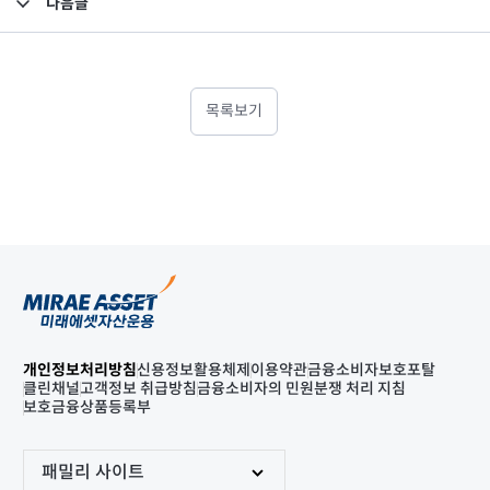
다음글
고난도금융투자상품_공시_20250226
목록보기
개인정보처리방침
신용정보활용체제
이용약관
금융소비자보호포탈
클린채널
고객정보 취급방침
금융소비자의 민원분쟁 처리 지침
보호금융상품등록부
패밀리 사이트