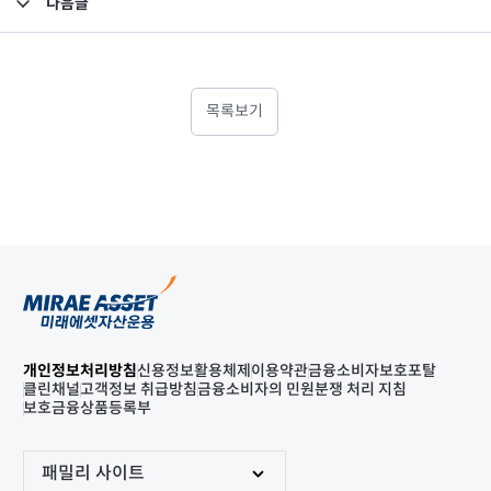
다음글
고난도금융투자상품_공시_20250228
목록보기
개인정보처리방침
신용정보활용체제
이용약관
금융소비자보호포탈
클린채널
고객정보 취급방침
금융소비자의 민원분쟁 처리 지침
보호금융상품등록부
패밀리 사이트