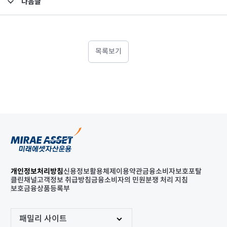
다음글
고난도금융투자상품_공시_20250324
목록보기
개인정보처리방침
신용정보활용체제
이용약관
금융소비자보호포탈
클린채널
고객정보 취급방침
금융소비자의 민원분쟁 처리 지침
보호금융상품등록부
패밀리 사이트