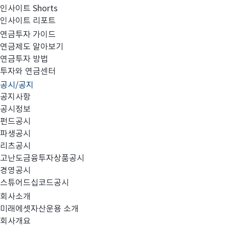
인사이트 Shorts
인사이트 리포트
2024년 4분기 최소영업자본액 검토보고서
연금투자 가이드
연금제도 알아보기
연금투자 방법
투자와 연금센터
공시/공지
첨부와 같이 당사의 주요 경영사항을 공시합니다.
공지사항
공시정보
펀드공시
파생공시
리츠공시
고난도금융투자상품공시
날인본_미래에셋자산운용_최소영업자본액 검토보고서_FY2
경영공시
스튜어드십코드공시
회사소개
미래에셋자산운용 소개
회사개요