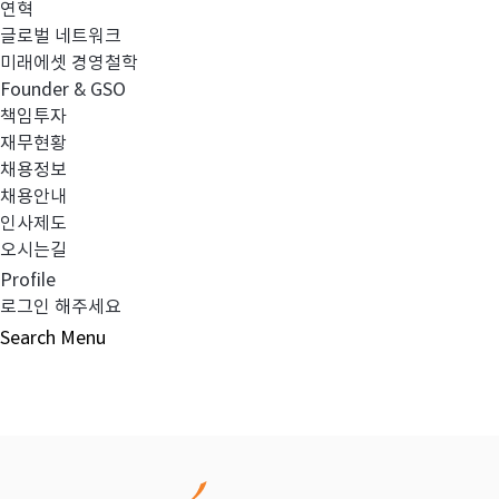
연혁
글로벌 네트워크
이전글
2024년 기말 감사보고서(연결)
미래에셋 경영철학
Founder & GSO
책임투자
다음글
2024년 4분기 영업보고서
재무현황
채용정보
채용안내
인사제도
오시는길
목록보기
Profile
로그인 해주세요
Search
Menu