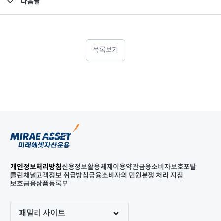
다음글
고난도금융투자상품_공시_20250326
목록보기
개인정보처리방침
신용정보활용체제
이용약관
금융소비자보호포탈
클린채널
고객정보 취급방침
금융소비자의 민원분쟁 처리 지침
보호금융상품등록부
패밀리 사이트