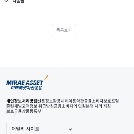
다음글
고난도금융투자상품_공시_20250407
목록보기
개인정보처리방침
신용정보활용체제
이용약관
금융소비자보호포탈
클린채널
고객정보 취급방침
금융소비자의 민원분쟁 처리 지침
보호금융상품등록부
패밀리 사이트