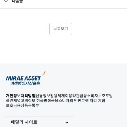
다음글
고난도금융투자상품_공시_20250409
목록보기
개인정보처리방침
신용정보활용체제
이용약관
금융소비자보호포탈
클린채널
고객정보 취급방침
금융소비자의 민원분쟁 처리 지침
보호금융상품등록부
패밀리 사이트