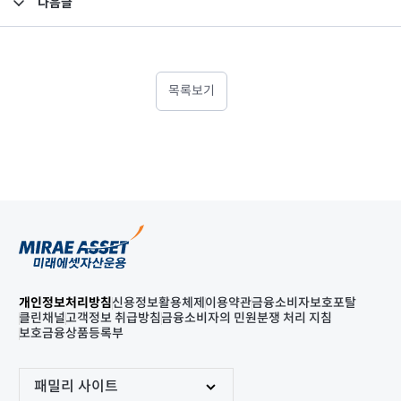
다음글
고난도금융투자상품_공시_20250418
목록보기
개인정보처리방침
신용정보활용체제
이용약관
금융소비자보호포탈
클린채널
고객정보 취급방침
금융소비자의 민원분쟁 처리 지침
보호금융상품등록부
패밀리 사이트