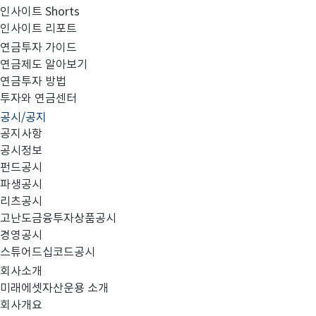
인사이트 Shorts
인사이트 리포트
고난도금융투자상품_공시_20250418
연금투자 가이드
연금제도 알아보기
연금투자 방법
투자와 연금센터
공시/공지
공지사항
공시정보
펀드공시
파생공시
MIRAE_HIGH_20250418.pdf
리츠공시
고난도금융투자상품공시
경영공시
스튜어드십코드공시
회사소개
미래에셋자산운용 소개
회사개요
이전글
고난도금융투자상품_공시_20250417