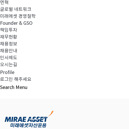
연혁
글로벌 네트워크
미래에셋 경영철학
다음글
고난도금융투자상품_공시_20250421
Founder & GSO
책임투자
재무현황
채용정보
채용안내
목록보기
인사제도
오시는길
Profile
로그인 해주세요
Search
Menu