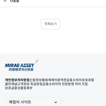
다음글
고난도금융투자상품_공시_20250422
목록보기
개인정보처리방침
신용정보활용체제
이용약관
금융소비자보호포탈
클린채널
고객정보 취급방침
금융소비자의 민원분쟁 처리 지침
보호금융상품등록부
패밀리 사이트