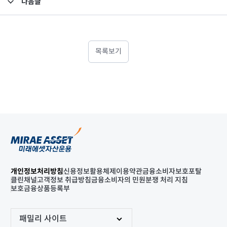
다음글
고난도금융투자상품_공시_20250507
목록보기
개인정보처리방침
신용정보활용체제
이용약관
금융소비자보호포탈
클린채널
고객정보 취급방침
금융소비자의 민원분쟁 처리 지침
보호금융상품등록부
패밀리 사이트