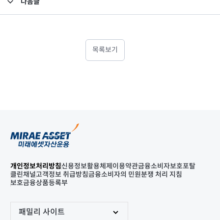
다음글
고난도금융투자상품_공시_20250509
목록보기
개인정보처리방침
신용정보활용체제
이용약관
금융소비자보호포탈
클린채널
고객정보 취급방침
금융소비자의 민원분쟁 처리 지침
보호금융상품등록부
패밀리 사이트