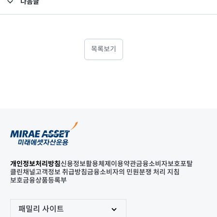
다음글
고난도금융투자상품_공시_20250516
목록보기
개인정보처리방침
신용정보활용체제
이용약관
금융소비자보호포탈
클린채널
고객정보 취급방침
금융소비자의 민원분쟁 처리 지침
보호금융상품등록부
패밀리 사이트