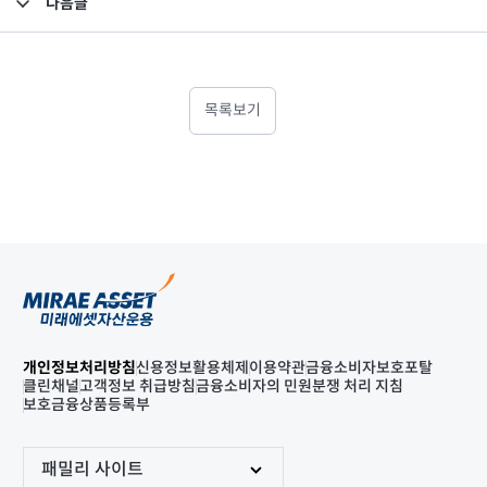
다음글
고난도금융투자상품_공시_20250520
목록보기
개인정보처리방침
신용정보활용체제
이용약관
금융소비자보호포탈
클린채널
고객정보 취급방침
금융소비자의 민원분쟁 처리 지침
보호금융상품등록부
패밀리 사이트