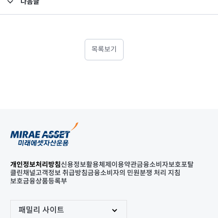
다음글
고난도금융투자상품_공시_20250521
목록보기
개인정보처리방침
신용정보활용체제
이용약관
금융소비자보호포탈
클린채널
고객정보 취급방침
금융소비자의 민원분쟁 처리 지침
보호금융상품등록부
패밀리 사이트