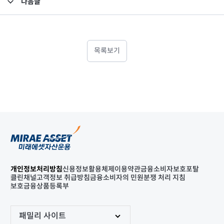
다음글
고난도금융투자상품_공시_20250522
목록보기
개인정보처리방침
신용정보활용체제
이용약관
금융소비자보호포탈
클린채널
고객정보 취급방침
금융소비자의 민원분쟁 처리 지침
보호금융상품등록부
패밀리 사이트