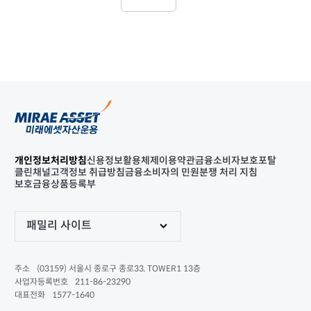
개인정보처리방침
신용정보활용체제
이용약관
금융소비자보호포탈
클린채널
고객정보 취급방침
금융소비자의 민원분쟁 처리 지침
보호금융상품등록부
패밀리 사이트
(03159) 서울시 종로구 종로33, TOWER1 13층
주소
211-86-23290
사업자등록번호
1577-1640
대표전화