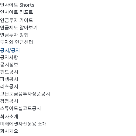
인사이트 Shorts
인사이트 리포트
직접판매 투자자 예탁금 이용료율 변경 안내
연금투자 가이드
연금제도 알아보기
연금투자 방법
투자와 연금센터
공시/공지
공지사항
공시정보
펀드공시
파생공시
리츠공시
고난도금융투자상품공시
경영공시
스튜어드십코드공시
회사소개
미래에셋자산운용 소개
회사개요