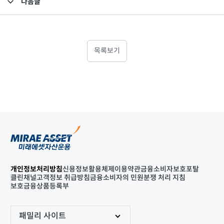
다음글
고난도금융투자상품_공시_20250611
목록보기
개인정보처리방침
신용정보활용체제
이용약관
금융소비자보호포탈
클린채널
고객정보 취급방침
금융소비자의 민원분쟁 처리 지침
보호금융상품등록부
패밀리 사이트